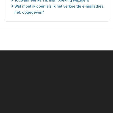
Tot wanneer kan ik mijn boeking wijzigen?
Wat moet ik doen als ik het verkeerde e-mailadres
heb opgegeven?