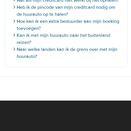
Wat als mijn creditcard niet werkt bij het ophalen?
Heb ik de pincode van mijn creditcard nodig om
de huurauto op te halen?
Hoe kan ik een extra bestuurder aan mijn boeking
toevoegen?
Kan ik met mijn huurauto naar het buitenland
reizen?
Naar welke landen kan ik de grens over met mijn
huurauto?