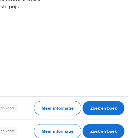
te prijs.
Meer informatie
Zoek en boek
schikbaar
Meer informatie
Zoek en boek
schikbaar