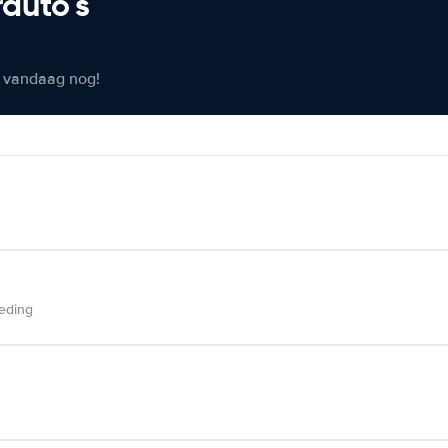
rauto's
er vandaag nog!
ieding