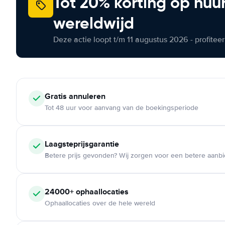
Tot 20% korting op huu
wereldwijd
Deze actie loopt t/m 11 augustus 2026 - profite
Gratis annuleren
Tot 48 uur voor aanvang van de boekingsperiode
Laagsteprijsgarantie
Betere prijs gevonden? Wij zorgen voor een betere aanb
24000+ ophaallocaties
Ophaallocaties over de hele wereld