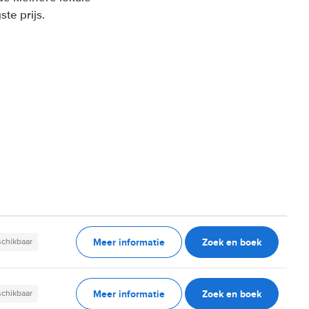
te prijs.
Meer informatie
Zoek en boek
schikbaar
Meer informatie
Zoek en boek
schikbaar