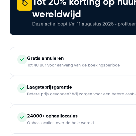
Tot 20% korting op huu
wereldwijd
Deze actie loopt t/m 11 augustus 2026 - profite
Gratis annuleren
Tot 48 uur voor aanvang van de boekingsperiode
Laagsteprijsgarantie
Betere prijs gevonden? Wij zorgen voor een betere aanb
24000+ ophaallocaties
Ophaallocaties over de hele wereld