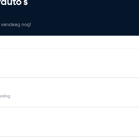
rauto's
er vandaag nog!
ieding