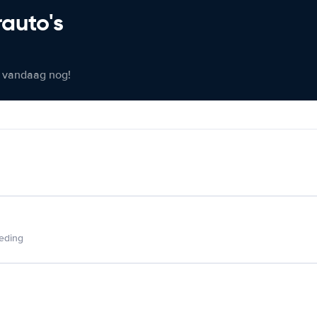
rauto's
er vandaag nog!
ieding