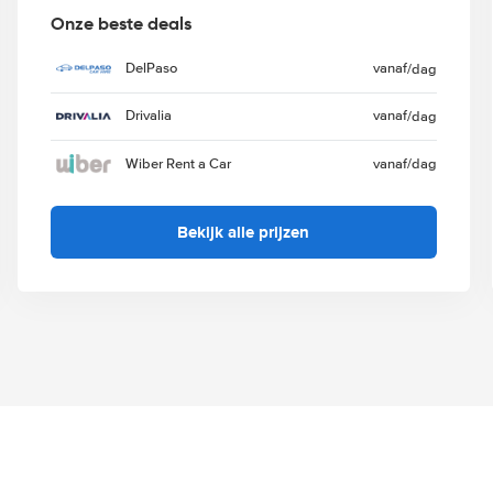
Onze beste deals
DelPaso
vanaf
/dag
Drivalia
vanaf
/dag
Wiber Rent a Car
vanaf
/dag
Bekijk alle prijzen