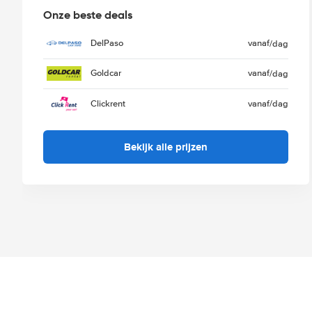
Onze beste deals
DelPaso
vanaf
/dag
Goldcar
vanaf
/dag
Clickrent
vanaf
/dag
Bekijk alle prijzen