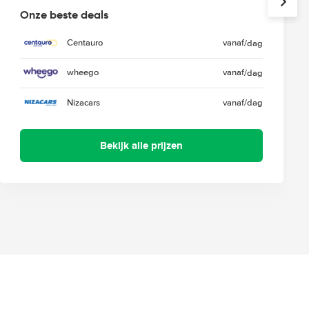
Onze beste deals
Centauro
vanaf
/dag
wheego
vanaf
/dag
Nizacars
vanaf
/dag
Bekijk alle prijzen