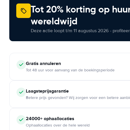
Tot 20% korting op huu
wereldwijd
Deze actie loopt t/m 11 augustus 2026 - profite
Gratis annuleren
Tot 48 uur voor aanvang van de boekingsperiode
Laagsteprijsgarantie
Betere prijs gevonden? Wij zorgen voor een betere aanb
24000+ ophaallocaties
Ophaallocaties over de hele wereld