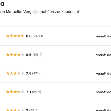
la
 in Marbella. Vergelijk met één zoekopdracht
8.6
vanaf
/ d
(2409)
8.5
vanaf
/ d
(11512)
7.4
vanaf
/ d
(4319)
7.3
vanaf
/ d
(6971)
7
vanaf
/ d
(8812)