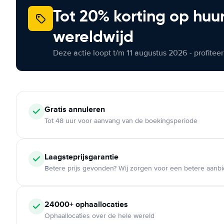
Tot 20% korting op huu
wereldwijd
Deze actie loopt t/m 11 augustus 2026 - profite
Gratis annuleren
Tot 48 uur voor aanvang van de boekingsperiode
Laagsteprijsgarantie
Betere prijs gevonden? Wij zorgen voor een betere aanb
24000+ ophaallocaties
Ophaallocaties over de hele wereld