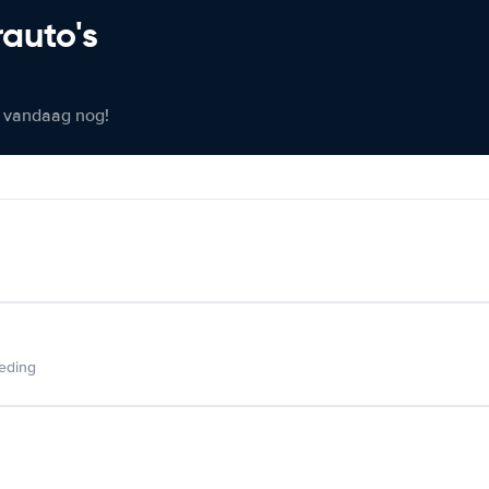
rauto's
er vandaag nog!
ieding