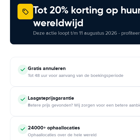
Tot 20% korting op huu
wereldwijd
Deze actie loopt t/m 11 augustus 2026 - profite
Gratis annuleren
Tot 48 uur voor aanvang van de boekingsperiode
Laagsteprijsgarantie
Betere prijs gevonden? Wij zorgen voor een betere aanb
24000+ ophaallocaties
Ophaallocaties over de hele wereld