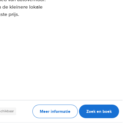
 de kleinere lokale
te prijs.
Meer informatie
Zoek en boek
schikbaar