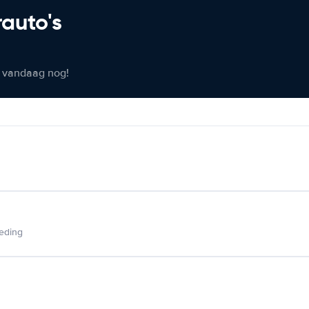
rauto's
er vandaag nog!
ieding