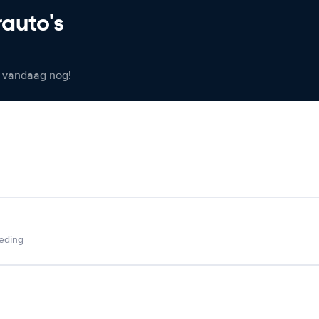
rauto's
er vandaag nog!
ieding