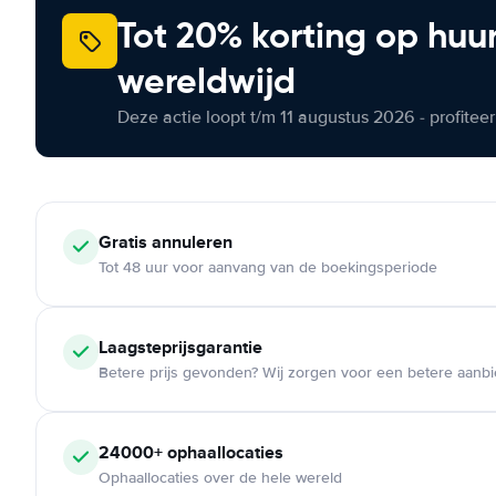
Tot 20% korting op huu
wereldwijd
Deze actie loopt t/m 11 augustus 2026 - profite
Gratis annuleren
Tot 48 uur voor aanvang van de boekingsperiode
Laagsteprijsgarantie
Betere prijs gevonden? Wij zorgen voor een betere aanb
24000+ ophaallocaties
Ophaallocaties over de hele wereld