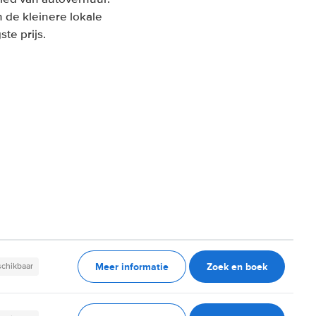
 de kleinere lokale
te prijs.
Meer informatie
Zoek en boek
schikbaar