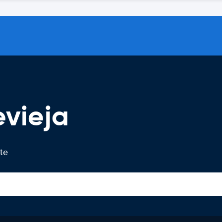
evieja
 te