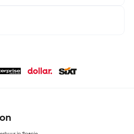
ion
erhuur in Spanje,