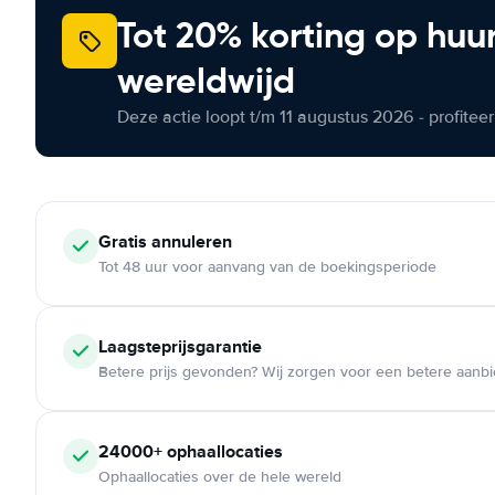
Tot 20% korting op huu
wereldwijd
Deze actie loopt t/m 11 augustus 2026 - profite
Gratis annuleren
Tot 48 uur voor aanvang van de boekingsperiode
Laagsteprijsgarantie
Betere prijs gevonden? Wij zorgen voor een betere aanb
24000+ ophaallocaties
Ophaallocaties over de hele wereld