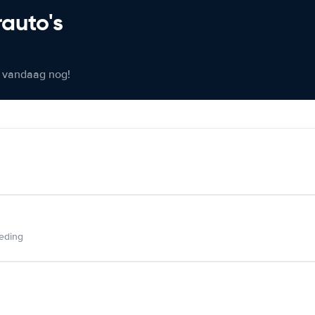
rauto's
er vandaag nog!
ieding