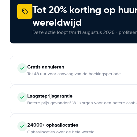
Tot 20% korting op huu
wereldwijd
Deze actie loopt t/m 11 augustus 2026 - profite
Gratis annuleren
Tot 48 uur voor aanvang van de boekingsperiode
Laagsteprijsgarantie
Betere prijs gevonden? Wij zorgen voor een betere aanb
24000+ ophaallocaties
Ophaallocaties over de hele wereld