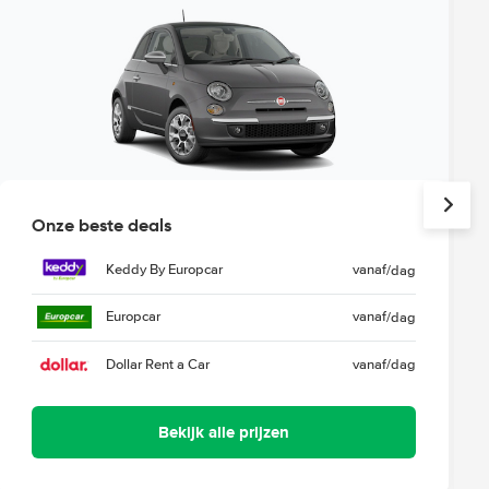
Onze beste deals
Keddy By Europcar
vanaf
/dag
Europcar
vanaf
/dag
Dollar Rent a Car
vanaf
/dag
Bekijk alle prijzen