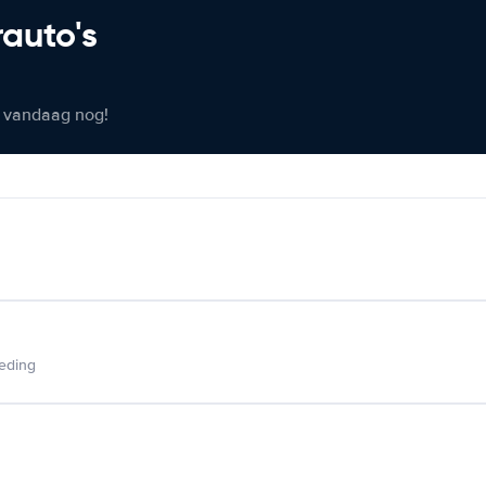
rauto's
er vandaag nog!
ieding