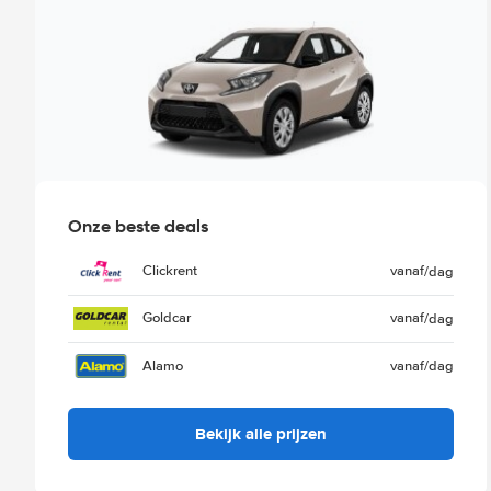
Onze beste deals
Clickrent
vanaf
/dag
Goldcar
vanaf
/dag
Alamo
vanaf
/dag
Bekijk alle prijzen