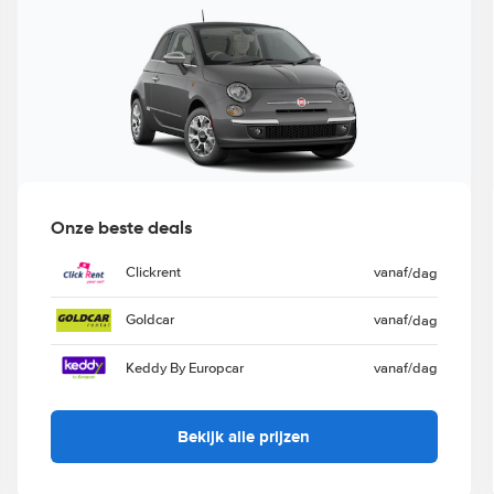
Onze beste deals
Clickrent
vanaf
/dag
Goldcar
vanaf
/dag
Keddy By Europcar
vanaf
/dag
Bekijk alle prijzen