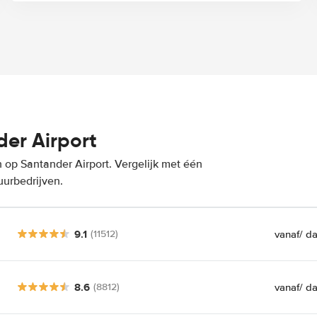
er Airport
 op Santander Airport. Vergelijk met één
uurbedrijven.
9.1
vanaf
/ d
(11512)
8.6
vanaf
/ d
(8812)