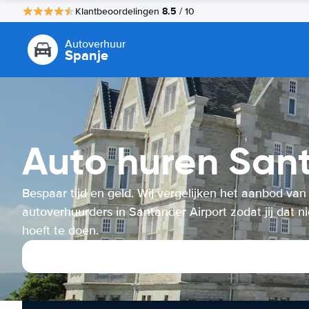
8.5
Klantbeoordelingen
/ 10
Autoverhuur
Spanje
Auto huren Sant
Bespaar tijd en geld. Wij vergelijken het aanbod van
autoverhuurders in Santander Airport zodat jij dat ni
hoeft te doen.